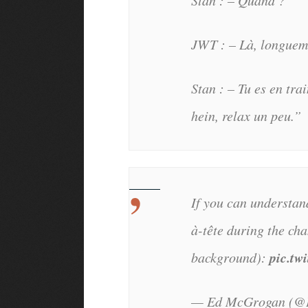
Stan : – Quand ?
JWT : – Là, longuem
Stan : – Tu es en tra
hein, relax un peu.”
If you can understan
à-tête during the ch
pic.t
background):
— Ed McGrogan (