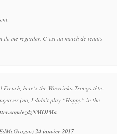
ent.
in de me regarder. C’est un match de tennis
d French, here’s the Wawrinka-Tsonga tête-
angeover (no, I didn’t play “Happy” in the
witter.com/ezdzNMOIMa
24 janvier 2017
@EdMcGrogan)