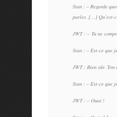
Stan : – Regarde quoi
parles. […] Qu’est-c
JWT : – Tu ne compr
Stan : – Est-ce que j
JWT : Bien sûr. Ton cl
Stan : – Est-ce que j
JWT : – Ouai !