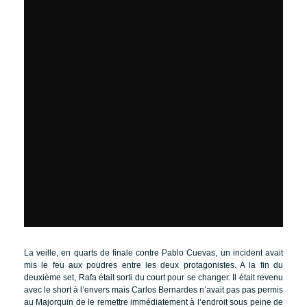
La veille, en quarts de finale contre Pablo Cuevas, un incident avait
mis le feu aux poudres entre les deux protagonistes. A la fin du
deuxième set, Rafa était sorti du court pour se changer. Il était revenu
avec le short à l’envers mais Carlos Bernardes n’avait pas pas permis
au Majorquin de le remettre immédiatement à l’endroit sous peine de