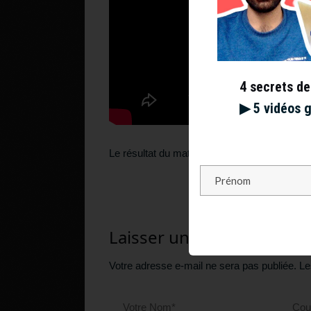
4 secrets de
▶︎ 5 vidéos 
Le résultat du match ? 6/3, 6/4 pour le Sud-A
Laisser un commentaire
Votre adresse e-mail ne sera pas publiée.
Le