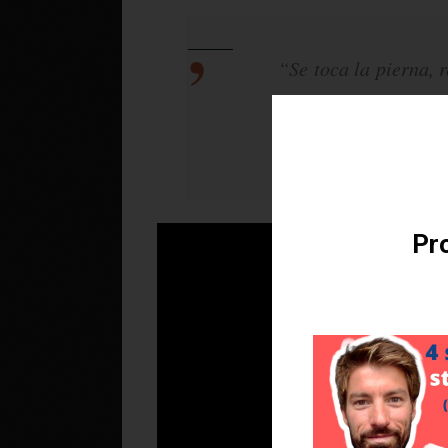
“Se toca la pierna, 
de fantasma que sos
Téléchargez v
touche sa jambe, boît
Pro