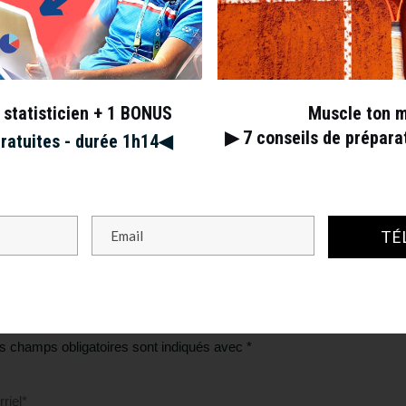
 statisticien + 1 BONUS
Muscle ton 
▶︎ 7
conseils de prépar
gratuites - durée 1h14◀︎
méricain. Tout ça pour ça.
TÉ
s champs obligatoires sont indiqués avec
*