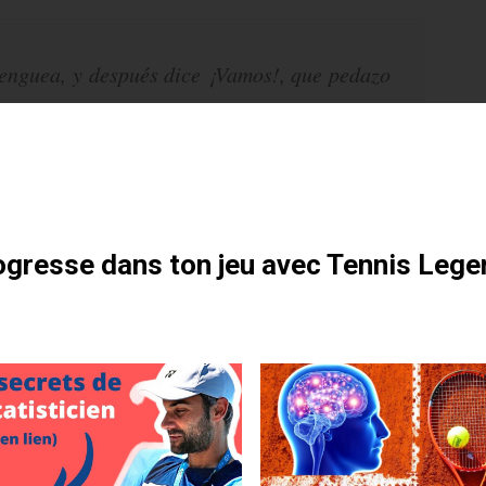
renguea, y después dice ¡Vamos!, que pedazo
, la concha de tu madre.” Traduction : “Il
otre formation gratuite
e, puis crie Allez. Quel truqueur, enc*** !”
gresse dans ton jeu avec Tennis Lege