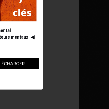
mental
ateurs mentaux
◀︎
LÉCHARGER