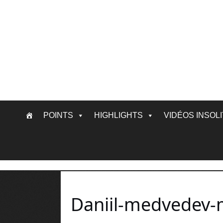
Skip
POINTS
HIGHLIGHTS
VIDÉOS INSOL
to
content
Daniil-medvedev-mi