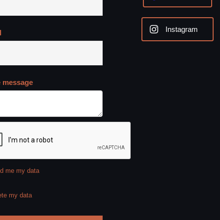
Instagram
l
e message
d me my data
ete my data