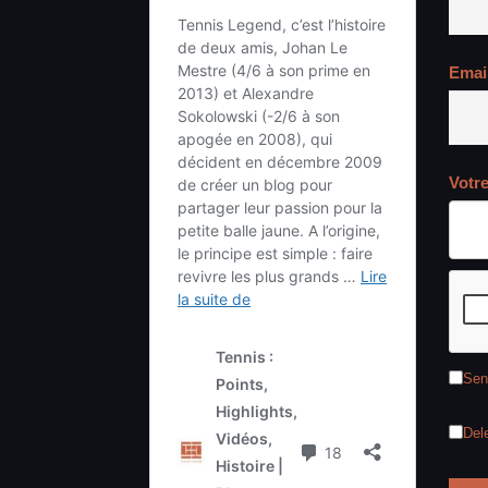
Emai
Votr
Sen
Del