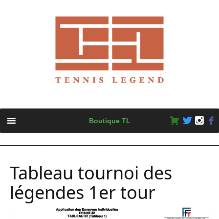
Skip
Boutique TL
to
content
Tableau tournoi des
légendes 1er tour