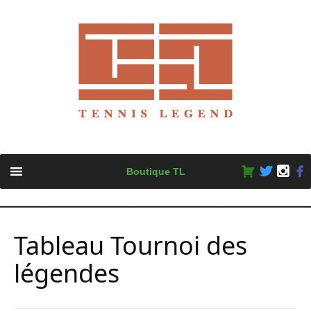
Skip
Boutique TL
to
content
Tableau Tournoi des
légendes