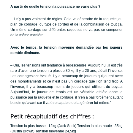
A partir de quelle tension la puissance ne varie plus ?
– Il n’y a pas vraiment de règles. Cela va dépendre de la raquette, du
plan de cordage, du type de cordes et de la combinaison de tout ça.
Un même cordage sur différentes raquettes ne va pas se comporter
de la même manière.
Avec le temps, la tension moyenne demandée par les joueurs
semble diminuée.
– Oui, les tensions ont tendance à redescendre. Aujourd’hui, il est très
rare d’avoir une tension à plus de 30 kg. Il y a 20 ans, c’était l’inverse.
Les cordages ont évolué. Il y a beaucoup de joueurs qui jouent avec
des monofilaments et ce n’est pas un cordage que l’on tend trop. A
l’inverse, il y a beaucoup moins de joueurs qui utilisent du boyau.
Aujourd’hui, le joueur de tennis est un véritable athlète donc la
puissance par la raquette et le cordage, il n’en a pas forcément autant
besoin qu’avant car il va être capable de la générer lui-même.”
Petit récapitulatif des chiffres :
Tension la plus basse : 12kg (Jack Sock)
Tension la plus haute : 35kg
(Dustin Brown)
Tension moyenne 24,5kg