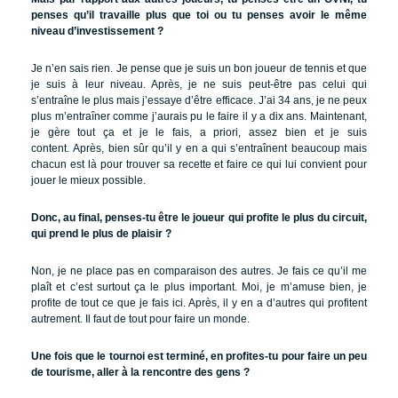
penses qu’il travaille plus que toi ou tu penses avoir le même
niveau d’investissement ?
Je n’en sais rien. Je pense que je suis un bon joueur de tennis et que
je suis à leur niveau. Après, je ne suis peut-être pas celui qui
s’entraîne le plus mais j’essaye d’être efficace. J’ai 34 ans, je ne peux
plus m’entraîner comme j’aurais pu le faire il y a dix ans. Maintenant,
je gère tout ça et je le fais, a priori, assez bien et je suis
content. Après, bien sûr qu’il y en a qui s’entraînent beaucoup mais
chacun est là pour trouver sa recette et faire ce qui lui convient pour
jouer le mieux possible.
Donc, au final, penses-tu être le joueur qui profite le plus du circuit,
qui prend le plus de plaisir ?
Non, je ne place pas en comparaison des autres. Je fais ce qu’il me
plaît et c’est surtout ça le plus important. Moi, je m’amuse bien, je
profite de tout ce que je fais ici. Après, il y en a d’autres qui profitent
autrement. Il faut de tout pour faire un monde.
Une fois que le tournoi est terminé, en profites-tu pour faire un peu
de tourisme, aller à la rencontre des gens ?