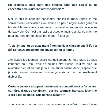
En profites-tu pour faire des actions dans ces cas-là ou te
concentres-tu vraiment sur tes tournois ?
Moi, je suis là pour me concentrer sur les tournois. Après, je me
souviens en Ouzbékistan avoir donné un peu d’argent à des gens qui
faisaient la manche et c’est assez impressionnant de voir le niveau
de pauvreté. Ce n’est pas facile à accepter mais c’est la vie et on ne
peut pas faire grand-chose par rapport à tout ça.
e
Tu as 34 ans, tu es quasiment à ton meilleur classement (74
. Il a
e
été 61
en 2010), comment envisages-tu le futur ?
J’envisage les tournois assez tranquillement. Je joue bien. Le plus
important pour moi, c’est de ne pas être blessé. Tout va bien, je
m’amuse bien et en plus je fais une super saison donc j’espère que
je vais pouvoir continuer comme ça mais je n’ai pas réellement
d’objectifs.
Certains joueurs stoppent totalement la compétition à la fin de leur
carrière, d’autres continuent sur les tournois français, jouent le
« crit » par exemple. Que penses-tu faire ?
Je ne sais pas du tout. Je ne sais pas trop quel intérêt j’aurais à aller