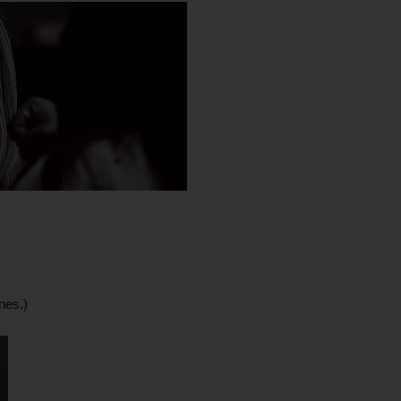
nes.)