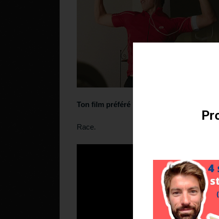
Téléchargez v
Ton film préféré ?
Pro
Race.