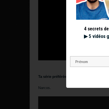
4 secrets de
▶︎ 5 vidéos 
Ta série préférée ?
Narcos.