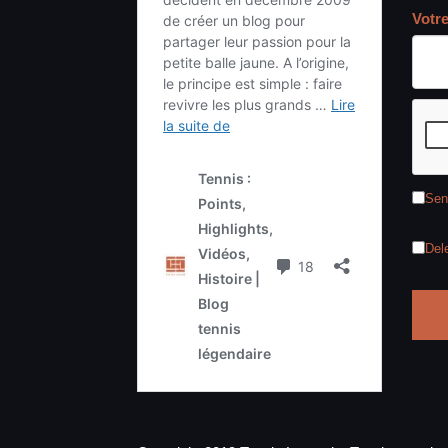
Votr
Sen
Del