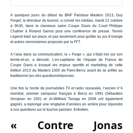
A quelques jours du début du BNP Parisbas Masters 2013, Guy
Forget, le directeur du tournoi, a convié les médias, mardi 22 octobre
à 9h30, dans le classieux salon Coupe Davis du Court Philippe
Chatrier à Roland Garros pour une conférence de presse. Tennis
Legend était sur place, et pas seulement pour goûter au jus d’orange
et autres viennoiseries proposés par la FFT.
A l’aise dans sa communication, la « Forge », qui s’était mis sur son
trente-et-un, a déroulé. L’ex-capitaine de l’équipe de France de
Coupe Davis a évoqué les enjeux sportifs et marketing de cette
édition 2013 du Masters 1000 de Paris-Bercy avant de se prêter au
traditionnel jeu des questions/réponses.
Une fois la horde de journalistes TV et radio rassasiée, l’ancien n°4
mondial, premier vainqueur français à Bercy en 1991 (Sébastien
Grosjean en 2001 et Jo-Wilfried Tsonga en 2008 ont également
gagné), a replongé une vingtaine d’années en arrière pour répondre
à nos questions sur le tournoi parisien. Entretien.
« Contre Jonas