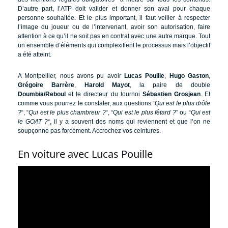
D’autre part, l’ATP doit valider et donner son aval pour chaque
personne souhaitée. Et le plus important, il faut veiller à respecter
l’image du joueur ou de l’intervenant, avoir son autorisation, faire
attention à ce qu’il ne soit pas en contrat avec une autre marque. Tout
un ensemble d’éléments qui complexifient le processus mais l’objectif
a été atteint.
A Montpellier, nous avons pu avoir
Lucas Pouille
,
Hugo Gaston
,
Grégoire Barrère
,
Harold Mayot
, la paire de double
Doumbia/Reboul
et le directeur du tournoi
Sébastien Grosjean
. Et
comme vous pourrez le constater, aux questions “
Qui est le plus drôle
?
“, “
Qui est le plus chambreur ?
“, “
Qui est le plus fêtard ?
” ou “
Qui est
le GOAT ?
“, il y a souvent des noms qui reviennent et que l’on ne
soupçonne pas forcément. Accrochez vos ceintures.
En voiture avec Lucas Pouille