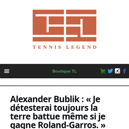
Skip
Boutique TL
to
content
Alexander Bublik : « Je
détesterai toujours la
terre battue même si je
gagne Roland-Garros. »