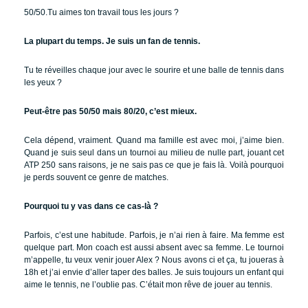
50/50.Tu aimes ton travail tous les jours ?
La plupart du temps. Je suis un fan de tennis.
Tu te réveilles chaque jour avec le sourire et une balle de tennis dans
les yeux ?
Peut-être pas 50/50 mais 80/20, c’est mieux.
Cela dépend, vraiment. Quand ma famille est avec moi, j’aime bien.
Quand je suis seul dans un tournoi au milieu de nulle part, jouant cet
ATP 250 sans raisons, je ne sais pas ce que je fais là. Voilà pourquoi
je perds souvent ce genre de matches.
Pourquoi tu y vas dans ce cas-là ?
Parfois, c’est une habitude. Parfois, je n’ai rien à faire. Ma femme est
quelque part. Mon coach est aussi absent avec sa femme. Le tournoi
m’appelle, tu veux venir jouer Alex ? Nous avons ci et ça, tu joueras à
18h et j’ai envie d’aller taper des balles. Je suis toujours un enfant qui
aime le tennis, ne l’oublie pas. C’était mon rêve de jouer au tennis.