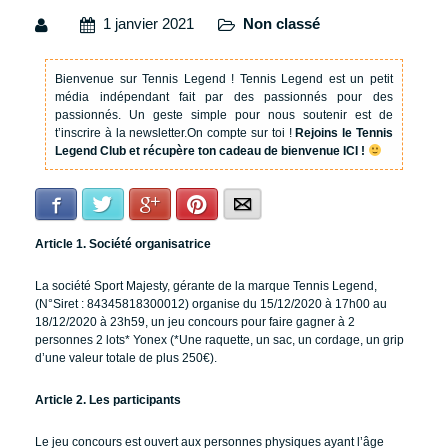
1 janvier 2021
Non classé
Bienvenue sur Tennis Legend !
Tennis Legend est un petit
média indépendant fait par des passionnés pour des
passionnés. Un geste simple pour nous soutenir est de
t’inscrire à la newsletter.
On compte sur toi !
Rejoins le Tennis
Legend Club et récupère ton cadeau de bienvenue ICI !
Facebook
Twitter
Google+
Pinterest
E-mail
Article 1. Société organisatrice
La société Sport Majesty, gérante de la marque Tennis Legend,
(N°Siret : 84345818300012) organise du 15/12/2020 à 17h00 au
18/12/2020 à 23h59, un jeu concours pour faire gagner à 2
personnes 2 lots* Yonex (*Une raquette, un sac, un cordage, un grip
d’une valeur totale de plus 250€).
Article 2. Les participants
Le jeu concours est ouvert aux personnes physiques ayant l’âge