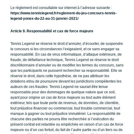
Le règlement est consultable sur internet à l’adresse suivante :
https://www.tennislegend.fr/reglement-du-jeu-concours-tennis-
legend-yonex-du-22-au-31-janvier-2021/
Article 9. Responsabilité et cas de force majeure
Tennis Legend se réserve le droit d’annuler, d’écourter, de suspendre
le concours si les circonstances l’exigeaient, et ce sans engager sa
responsabilité. En cas de virus informatique, d’attaque extérieure, de
fraude, de défaillance technique, Tennis Legend se réserve le droit
discrétionnaire d’annuler ou de modifier les termes du concours, sans
que les participants ne puissent rechercher sa responsabilité. Elle se
réserve le droit, dans cette hypothèse, de ne pas attribuer les
dotations et/ou de poursuivre devant les juridictions compétentes les
auteurs de ces fraudes. Tennis Legend ne saurait être tenue
responsable pour des dommages de quelque nature que ce soit,
ayant pour origine un cas de force majeure ou tout autre élément
extérieur, tels que toute perte de revenus, de données, de clientèle,
tout préjudice financier ou commercial, tout trouble commercial, tout
manque à gagner ou tout préjudice immatériel. La responsabilité de
chacune des parties ne pourra être recherchée si l’exécution du
présent contrat est retardée ou empêchée en raison d’un cas de force
majeure ou d’un cas fortuit, du fait de l’autre partie ou d’un tiers ou de