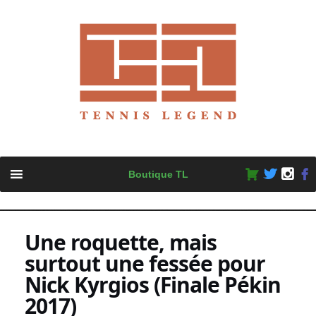
Skip
Boutique TL
to
content
Une roquette, mais
surtout une fessée pour
Nick Kyrgios (Finale Pékin
2017)