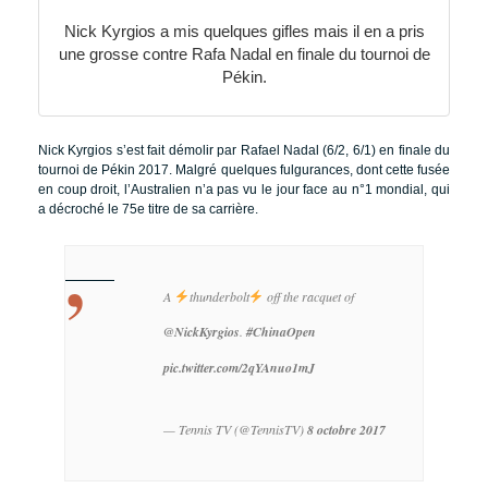
Nick Kyrgios a mis quelques gifles mais il en a pris
une grosse contre Rafa Nadal en finale du tournoi de
Pékin.
Nick Kyrgios s’est fait démolir par Rafael Nadal (6/2, 6/1) en finale du
tournoi de Pékin 2017. Malgré quelques fulgurances, dont cette fusée
en coup droit, l’Australien n’a pas vu le jour face au n°1 mondial, qui
a décroché le 75e titre de sa carrière.
A
thunderbolt
off the racquet of
@NickKyrgios
.
#ChinaOpen
pic.twitter.com/2qYAnuo1mJ
— Tennis TV (@TennisTV)
8 octobre 2017