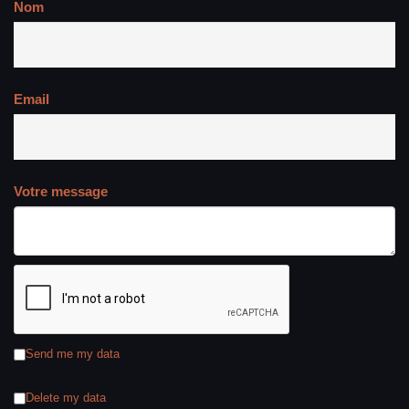
Nom
Email
Votre message
Send me my data
Delete my data