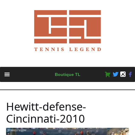
Skip
Boutique TL
to
content
Hewitt-defense-
Cincinnati-2010