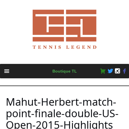
Skip
Boutique TL
to
content
Mahut-Herbert-match-
point-finale-double-US-
Open-2015-Highlights