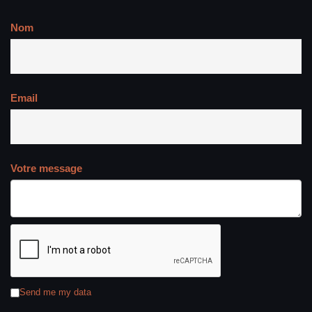
Nom
Email
Votre message
Send me my data