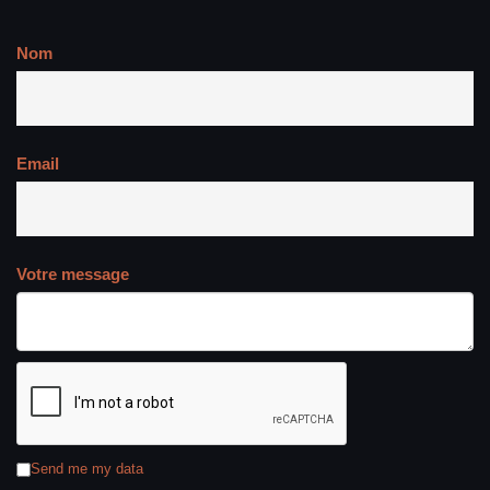
Nom
Email
Votre message
Send me my data