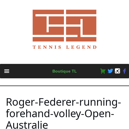
Skip
Boutique TL
to
content
Roger-Federer-running-
forehand-volley-Open-
Australie