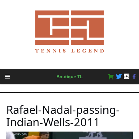
Skip
Boutique TL
to
content
Rafael-Nadal-passing-
Indian-Wells-2011