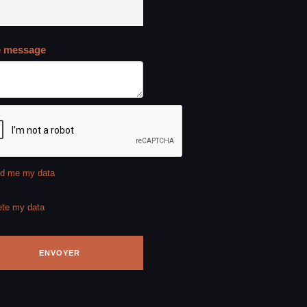
e message
d me my data
ete my data