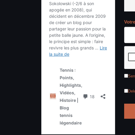
Votr
Sen
Del