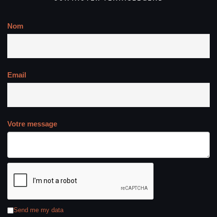
Nom
Email
Votre message
Send me my data