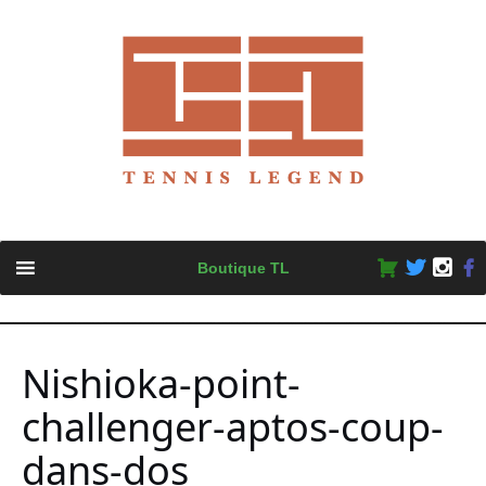
Skip
Boutique TL
to
content
Nishioka-point-
challenger-aptos-coup-
dans-dos