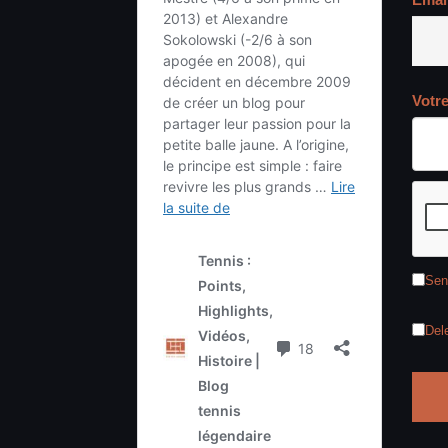
Votr
Sen
Del