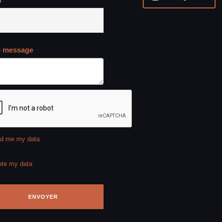
e message
d me my data
ete my data