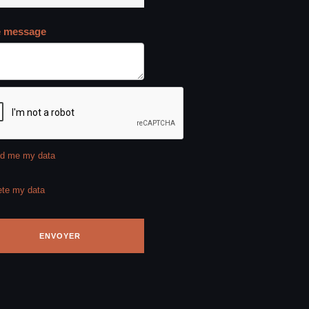
e message
d me my data
ete my data