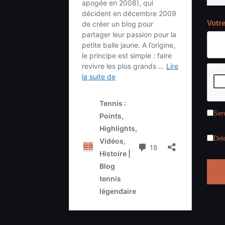
Votr
Sen
Del