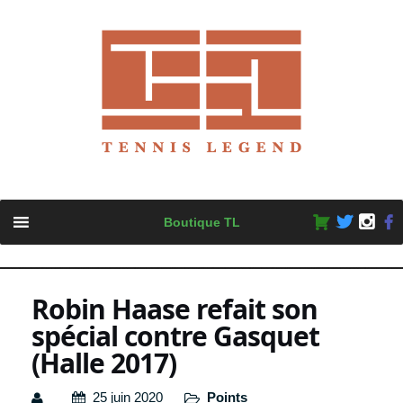
Skip
Boutique TL
to
content
Robin Haase refait son
spécial contre Gasquet
(Halle 2017)
25 juin 2020
Points