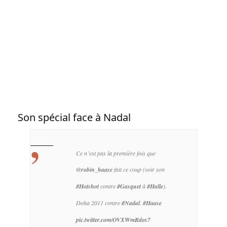
Son spécial face à Nadal
Ce n’est pas la première fois que
@robin_haase
fait ce coup (voir son
#Hotshot
contre
#Gasquet
à
#Halle
).
Doha 2011 contre
#Nadal
.
#Haase
pic.twitter.com/OVXWmRdos7