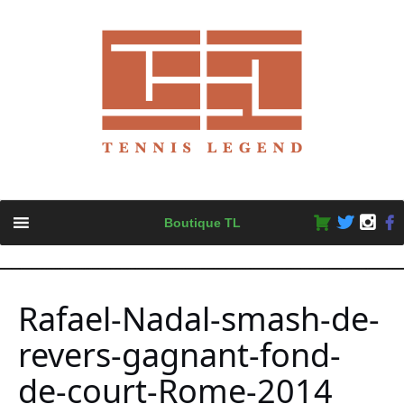
Skip
Boutique TL
to
content
Rafael-Nadal-smash-de-
revers-gagnant-fond-
de-court-Rome-2014