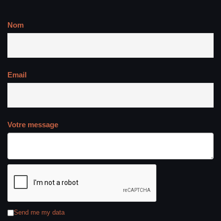
Nom
Email
Votre message
Send me my data