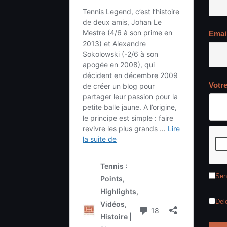
Emai
Votr
Sen
Del