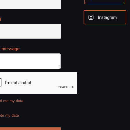
Instagram
l
e message
d me my data
ete my data