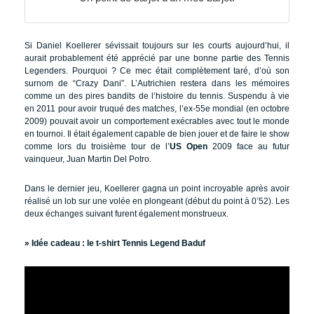
Si Daniel Koellerer sévissait toujours sur les courts aujourd’hui, il
aurait probablement été apprécié par une bonne partie des Tennis
Legenders. Pourquoi ? Ce mec était complètement taré, d’où son
surnom de “Crazy Dani”. L’Autrichien restera dans les mémoires
comme un des pires bandits de l’histoire du tennis. Suspendu à vie
en 2011 pour avoir truqué des matches, l’ex-55e mondial (en octobre
2009) pouvait avoir un comportement exécrables avec tout le monde
en tournoi. Il était également capable de bien jouer et de faire le show
comme lors du troisième tour de l’
US Open
2009 face au futur
vainqueur, Juan Martin Del Potro.
Dans le dernier jeu, Koellerer gagna un point incroyable après avoir
réalisé un lob sur une volée en plongeant (début du point à 0’52). Les
deux échanges suivant furent également monstrueux.
» Idée cadeau :
le t-shirt Tennis Legend Baduf