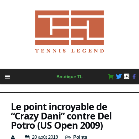
Skip
Boutique TL
to
content
Le point incroyable de
“Crazy Dani” contre Del
Potro (US Open 2009)
20 août 2019
Points