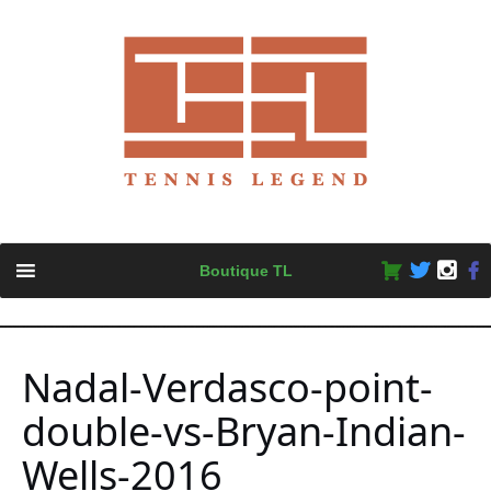
Skip
Boutique TL
to
content
Nadal-Verdasco-point-
double-vs-Bryan-Indian-
Wells-2016