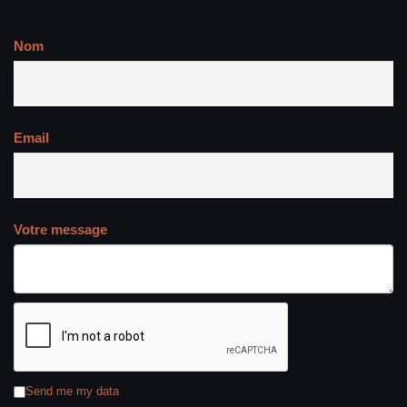
Nom
Email
Votre message
Send me my data