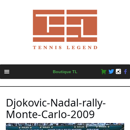
Skip
Boutique TL
to
content
Djokovic-Nadal-rally-
Monte-Carlo-2009