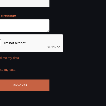
e message
d me my data
ete my data