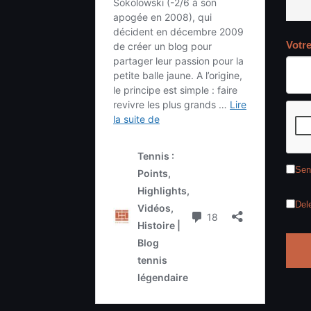
Votr
Sen
Del