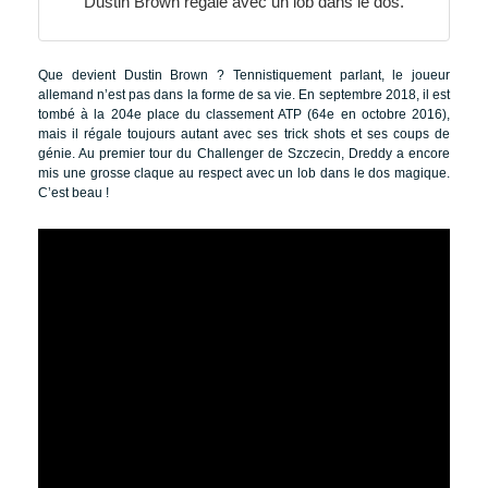
Dustin Brown régale avec un lob dans le dos.
Que devient Dustin Brown ? Tennistiquement parlant, le joueur
allemand n’est pas dans la forme de sa vie. En septembre 2018, il est
tombé à la 204e place du classement ATP (64e en octobre 2016),
mais il régale toujours autant avec ses trick shots et ses coups de
génie. Au premier tour du Challenger de Szczecin, Dreddy a encore
mis une grosse claque au respect avec un lob dans le dos magique.
C’est beau !