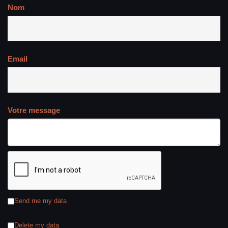
Nom
Email
Votre message
Send me my data
Delete my data