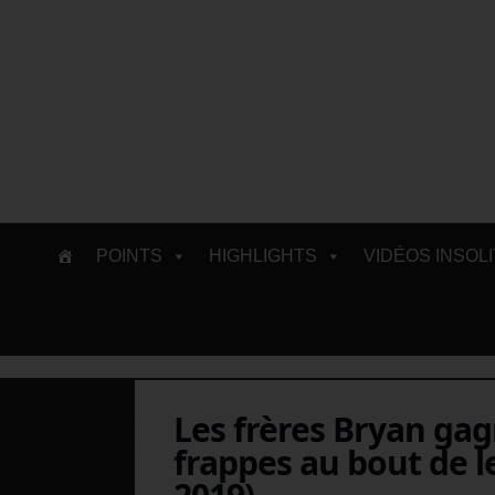
Skip
POINTS
HIGHLIGHTS
VIDÉOS INSOL
to
content
Les frères Bryan gag
frappes au bout de le