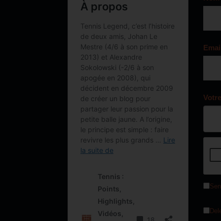
Emai
Votr
Sen
Del