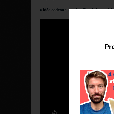
» Idée cadeau :
le t-shirt Tennis Legend Ça
Téléchargez v
Pro