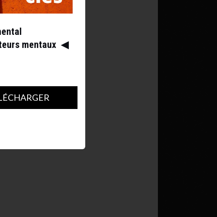
mental
ateurs mentaux
◀︎
LÉCHARGER