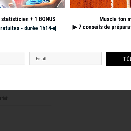
 statisticien + 1 BONUS
Muscle ton 
▶︎ 7
conseils de prépar
gratuites - durée 1h14◀︎
TÉ
s champs obligatoires sont indiqués avec
*