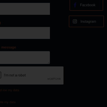
Facebook
Instagram
l
e message
d me my data
ete my data