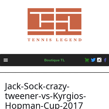
Skip
Boutique TL
to
content
Jack-Sock-crazy-
tweener-vs-Kyrgios-
Hopman-Cup-2017