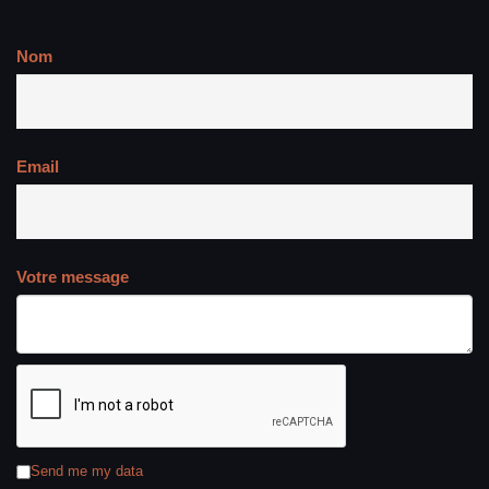
Nom
Email
Votre message
Send me my data