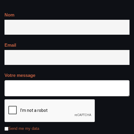
Nom
Email
Votre message
Send me my data