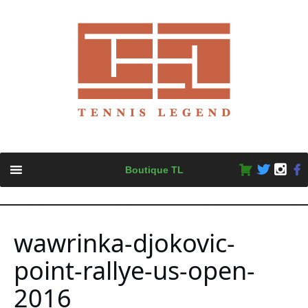
Skip
Boutique TL
to
content
wawrinka-djokovic-
point-rallye-us-open-
2016