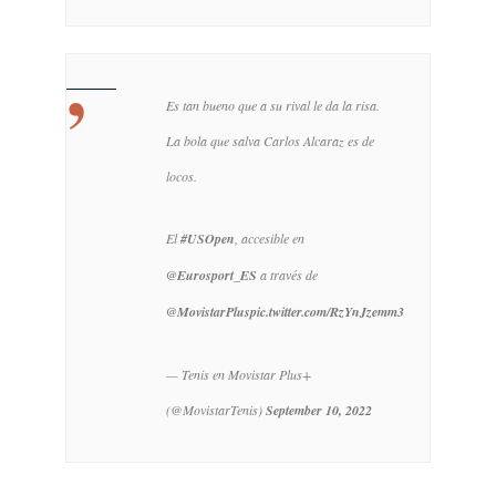
Es tan bueno que a su rival le da la risa.
La bola que salva Carlos Alcaraz es de
locos.
El
#USOpen
, accesible en
@Eurosport_ES
a través de
@MovistarPlus
pic.twitter.com/RzYnJzemm3
— Tenis en Movistar Plus+
(@MovistarTenis)
September 10, 2022