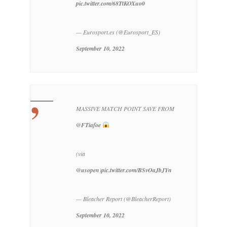
pic.twitter.com/68TtKOXuo0
— Eurosport.es (@Eurosport_ES)
September 10, 2022
MASSIVE MATCH POINT SAVE FROM
@FTiafoe
(via
@usopen
)
pic.twitter.com/BSvOaJbJYn
— Bleacher Report (@BleacherReport)
September 10, 2022