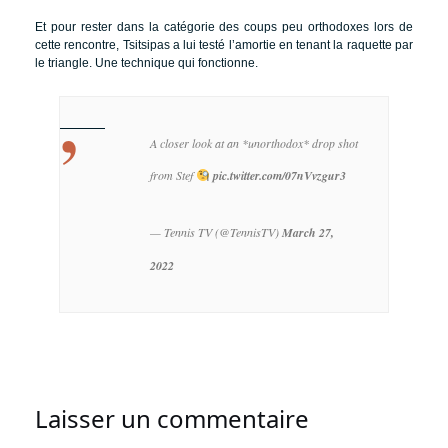
Et pour rester dans la catégorie des coups peu orthodoxes lors de
cette rencontre, Tsitsipas a lui testé l’amortie en tenant la raquette par
le triangle. Une technique qui fonctionne.
A closer look at an *unorthodox* drop shot
from Stef
pic.twitter.com/07nVvzgur3
— Tennis TV (@TennisTV)
March 27,
2022
Laisser un commentaire