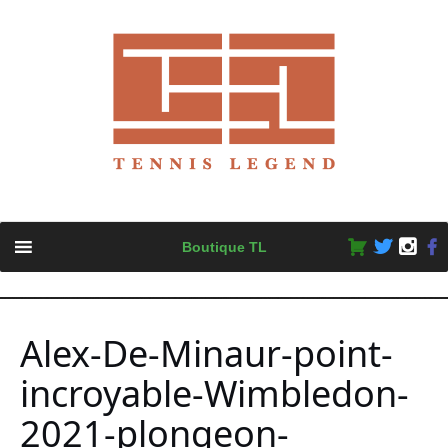
Skip
Boutique TL
to
content
Alex-De-Minaur-point-
incroyable-Wimbledon-
2021-plongeon-