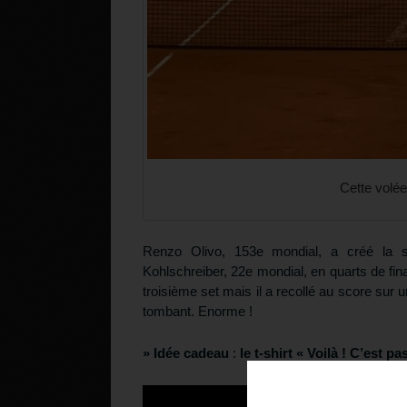
Cette volée
Renzo Olivo, 153e mondial, a créé la s
Kohlschreiber, 22e mondial, en quarts de final
troisième set mais il a recollé au score sur 
tombant. Enorme !
» Idée cadeau
:
le t-shirt « Voilà ! C’est p
Téléchargez v