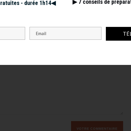
▶︎ 7
conseils de prépar
gratuites - durée 1h14◀︎
s champs obligatoires sont indiqués avec
*
TÉ