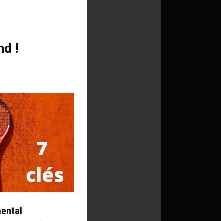
nd !
mental