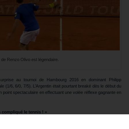
 de Renzo Olivo est légendaire.
urprise au tournoi de Hambourg 2016 en dominant Philipp
e (1/6, 6/0, 7/5). L’Argentin était pourtant breaké dès le début du
un point spectaculaire en effectuant une volée réflexe gagnante en
as compliqué le tennis ! »
otre formation gratuite