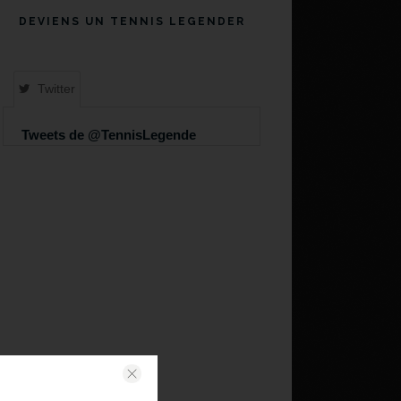
DEVIENS UN TENNIS LEGENDER
Twitter
Tweets de @TennisLegende