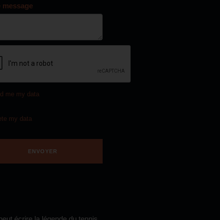
e message
d me my data
ete my data
eut écrire la légende du tennis