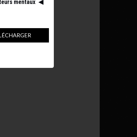
ateurs mentaux
◀︎
LÉCHARGER