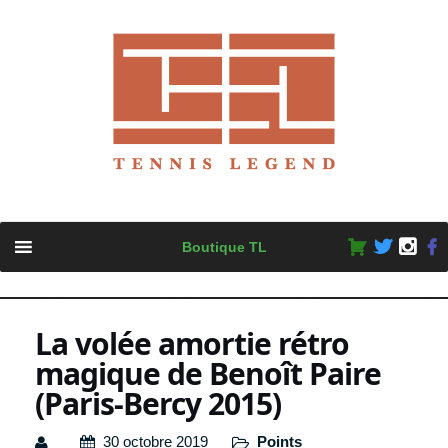
Skip
Boutique TL
to
content
La volée amortie rétro
magique de Benoît Paire
(Paris-Bercy 2015)
30 octobre 2019
Points