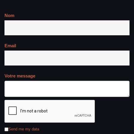
Nom
Email
Votre message
Send me my data