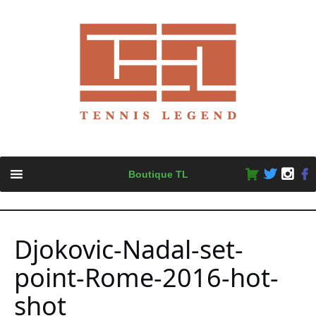
Skip
Boutique TL
to
content
Djokovic-Nadal-set-
point-Rome-2016-hot-
shot