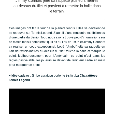
Jimmy Connors jette sa raquette plusieurs mètres
au-dessus du filet et parvient à remettre la balle dans
le terrain.
Ces images ont fait le tour de la planète tennis. Elles se devaient de
se retrouver sur Tennis Legend. S’agit-il d’une rencontre exhibition ou
d’une partie du Senior Tour, nous avons trouvé peu d’informations sur
ce match mais il semblerait qu’il ait eu lieu en 1996 et Jimmy Connors
va réaliser un coup exceptionnel. Lobé, “Jimbo” jette sa raquette en
l’air deux/trois mètres au-dessus du filet, touche la balle et marque le
point. Malheureusement pour l’Américain, ce point n’est dans les
règles pas valable, les joueurs se devant de tenir leur cadre en main
pour marquer un point.
» Idée cadeau :
Jimbo aurait pu porter
le t-shirt La Chaaattteee
Tennis Legend