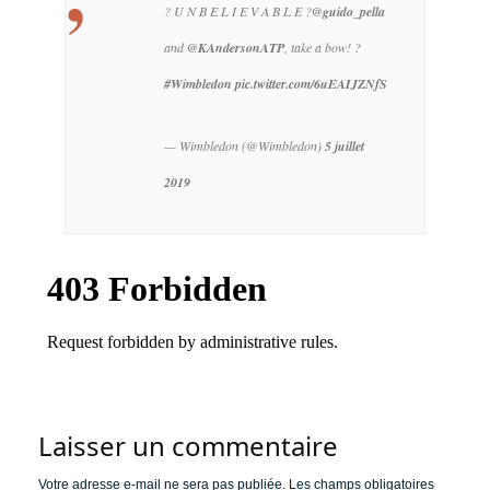
? U N B E L I E V A B L E ?
@guido_pella
and
@KAndersonATP
, take a bow! ?
#Wimbledon
pic.twitter.com/6uEAIJZNfS
— Wimbledon (@Wimbledon)
5 juillet
2019
Laisser un commentaire
Votre adresse e-mail ne sera pas publiée.
Les champs obligatoires