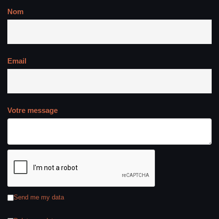
Nom
Email
Votre message
Send me my data