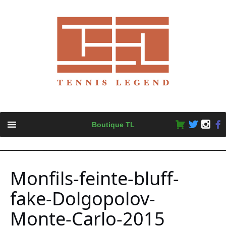
Skip
Boutique TL
to
content
Monfils-feinte-bluff-
fake-Dolgopolov-
Monte-Carlo-2015