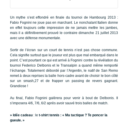
Un mythe s’est effondré en finale du tournoi de Hambourg 2013 :
Fabio Fognini ne joue pas en marchant. Le nonchalant Italien donne
en effet toujours cette impression de ne jamais mettre les jambes,
mais il a définitivement prouvé le contraire dimanche 21 juillet 2013
avec une défense monumentale.
Sortir de l’écran sur un court de tennis n’est pas chose commune.
Cela signifie surtout que le joueur est plus que mal embarqué dans le
point. C’est pourtant ce qui est arrivé à Fognini contre la révélation du
tournoi Federico Delbonis et le Transalpin a quand même remporté
l’échange. Totalement débordé par l’Argentin, le natif de San Remo
remet à deux reprises la balle hors-cadre avant de choisir le bon côté
sur un smash,27 et de frapper un passing de revers gagnant.
Grandiose !
Au final, Fabio Fognini galèrera pour venir à bout de Delbonis. Il
s’imposera 4/6, 7/6, 6/2 après avoir sauvé trois balles de match.
» Idée cadeau
: le
t-shirt tennis : « Ma tactique ? Te poncer la
gueule. »