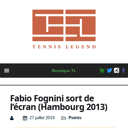
Skip
Boutique TL
to
content
Fabio Fognini sort de
l’écran (Hambourg 2013)
27 juillet 2019
Points