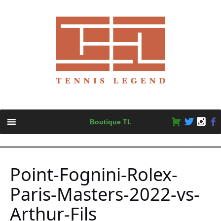
Skip
Boutique TL
to
content
Point-Fognini-Rolex-
Paris-Masters-2022-vs-
Arthur-Fils