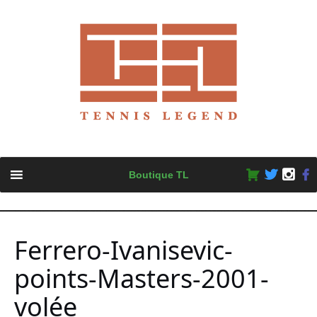
Skip
Boutique TL
to
content
Ferrero-Ivanisevic-
points-Masters-2001-
volée