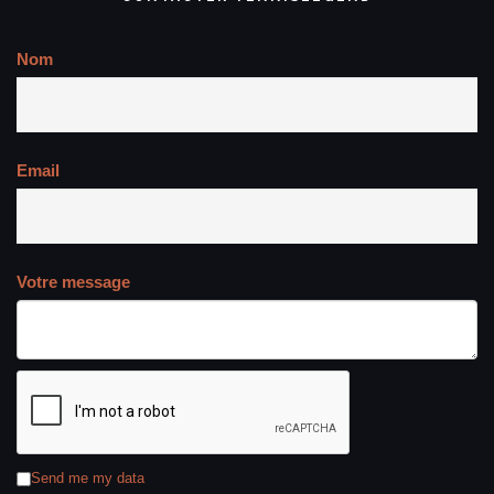
Nom
Email
Votre message
Send me my data