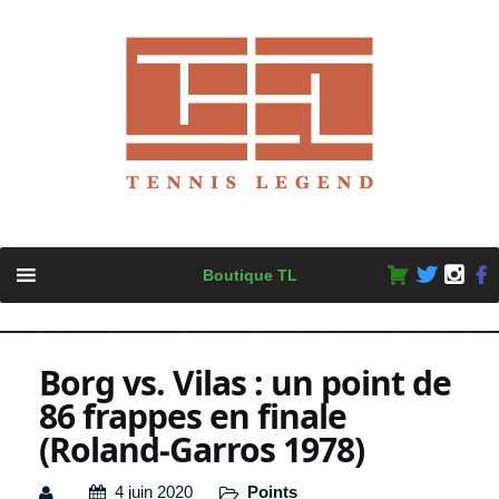
Skip
Boutique TL
to
content
Borg vs. Vilas : un point de
86 frappes en finale
(Roland-Garros 1978)
4 juin 2020
Points