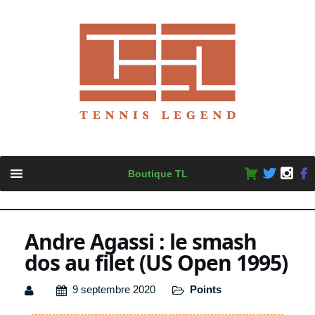
Skip
Boutique TL
to
content
Andre Agassi : le smash
dos au filet (US Open 1995)
9 septembre 2020
Points