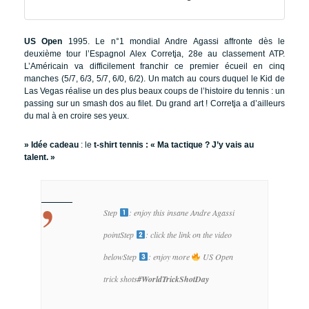
US Open
1995. Le n°1 mondial Andre Agassi affronte dès le
deuxième tour l’Espagnol Alex Corretja, 28e au classement ATP.
L’Américain va difficilement franchir ce premier écueil en cinq
manches (5/7, 6/3, 5/7, 6/0, 6/2). Un match au cours duquel le Kid de
Las Vegas réalise un des plus beaux coups de l’histoire du tennis : un
passing sur un smash dos au filet. Du grand art ! Corretja a d’ailleurs
du mal à en croire ses yeux.
» Idée cadeau
: le
t-shirt tennis : « Ma tactique ? J’y vais au
talent. »
Step
: enjoy this insane Andre Agassi
point
Step
: click the link on the video
below
Step
: enjoy more
US Open
trick shots
#WorldTrickShotDay