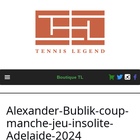
Skip
Boutique TL
to
content
Alexander-Bublik-coup-
manche-jeu-insolite-
Adelaide-2024