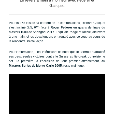
Le revers à main à l’honneur avec Federer et
Gasquet.
Pour la 16e fois de sa carrière en 18 confrontations, Richard Gasquet
s’est incliné (7/5, 6/4) face à
Roger Federer
en quarts de finale du
Masters 1000 de Shanghai 2017. Et qui dit Rodge et Richie, dit revers
à une main, et les deux joueurs ont régalé avec ce coup au cours de
la rencontre. Petite leçon.
Pour l’information, il est intéressant de noter que le Biterrois a arraché
ses deux seules victoires contre le Suisse au tie-break du troisième
set. La première, à l’occasion de leur premier affrontement,
au
Masters Series de Monte-Carlo 2005
, reste mythique.